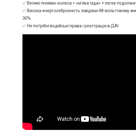
✅ Великі пневмо-колеса = «м’яка їзда» + легке подола
✅ Висока енергоозброєність завдяки 48-вольтовому ж
30%
✅ Не потрібні водійські права і реєстрація в ДАІ