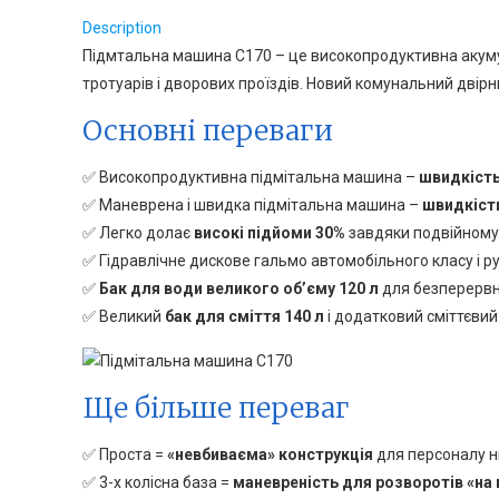
Description
Підмтальна машина С170 – це високопродуктивна акуму
тротуарів і дворових проїздів. Новий комунальний двірн
Основні переваги
✅ Високопродуктивна підмітальна машина –
швидкість
✅ Маневрена і швидка підмітальна машина –
швидкість
✅ Легко долає
високі підйоми 30%
завдяки подвійному 
✅ Гідравлічне дискове гальмо автомобільного класу і 
✅
Бак для води великого об’єму 120 л
для безперервно
✅ Великий
бак для сміття 140 л
і додатковий сміттєвий
Ще більше переваг
✅ Проста =
«невбиваєма» конструкція
для персоналу ни
✅ 3-х колісна база =
маневреність для розворотів «на 